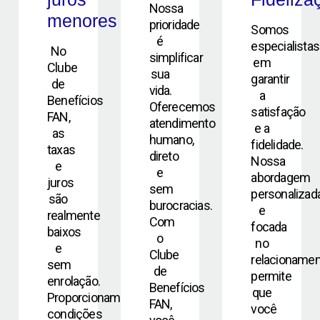
Nossa
menores
prioridade
Somos
é
especialistas
No
simplificar
em
Clube
sua
garantir
de
vida.
a
Benefícios
Oferecemos
satisfação
FAN,
atendimento
e a
as
humano,
fidelidade.
taxas
direto
Nossa
e
e
abordagem
juros
sem
personalizad
são
burocracias.
e
realmente
Com
focada
baixos
o
no
e
Clube
relacioname
sem
de
permite
enrolação.
Benefícios
que
Proporcionamos
FAN,
você
condições