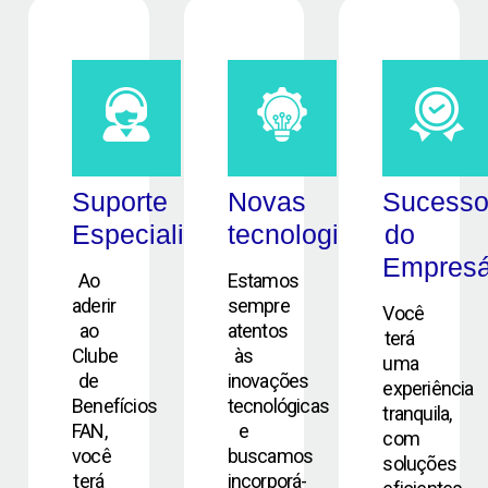
Suporte
Novas
Sucess
Especializado
tecnologias
do
Empresá
Ao
Estamos
aderir
sempre
Você
ao
atentos
terá
Clube
às
uma
de
inovações
experiência
Benefícios
tecnológicas
tranquila,
FAN,
e
com
você
buscamos
soluções
terá
incorporá-