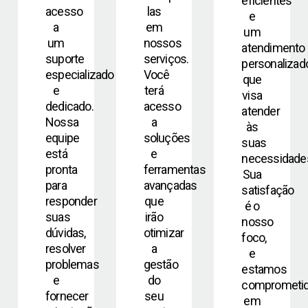
eficientes
acesso
las
e
a
em
um
um
nossos
atendimento
suporte
serviços.
personalizad
especializado
Você
que
e
terá
visa
dedicado.
acesso
atender
Nossa
a
às
equipe
soluções
suas
está
e
necessidade
pronta
ferramentas
Sua
para
avançadas
satisfação
responder
que
é o
suas
irão
nosso
dúvidas,
otimizar
foco,
resolver
a
e
problemas
gestão
estamos
e
do
comprometi
fornecer
seu
em