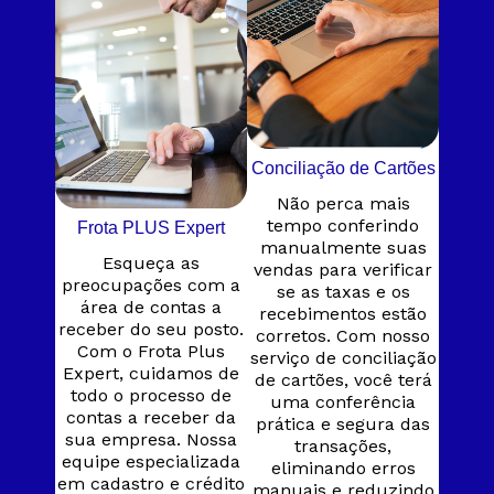
Conciliação de Cartões
Não perca mais
tempo conferindo
Frota PLUS Expert
manualmente suas
Esqueça as
vendas para verificar
preocupações com a
se as taxas e os
área de contas a
recebimentos estão
receber do seu posto.
corretos. Com nosso
Com o Frota Plus
serviço de conciliação
Expert, cuidamos de
de cartões, você terá
todo o processo de
uma conferência
contas a receber da
prática e segura das
sua empresa. Nossa
transações,
equipe especializada
eliminando erros
em cadastro e crédito
manuais e reduzindo