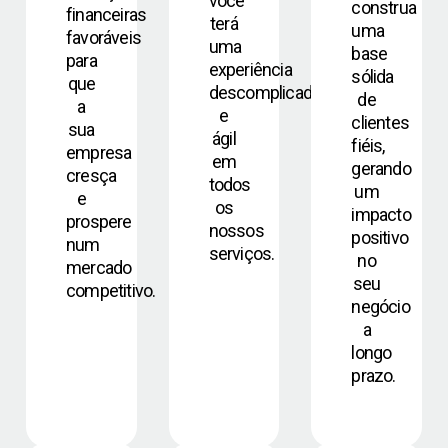
você
construa
financeiras
terá
uma
favoráveis
uma
base
para
experiência
sólida
que
descomplicada
de
a
e
clientes
sua
ágil
fiéis,
empresa
em
gerando
cresça
todos
um
e
os
impacto
prospere
nossos
positivo
num
serviços.
no
mercado
seu
competitivo.
negócio
a
longo
prazo.